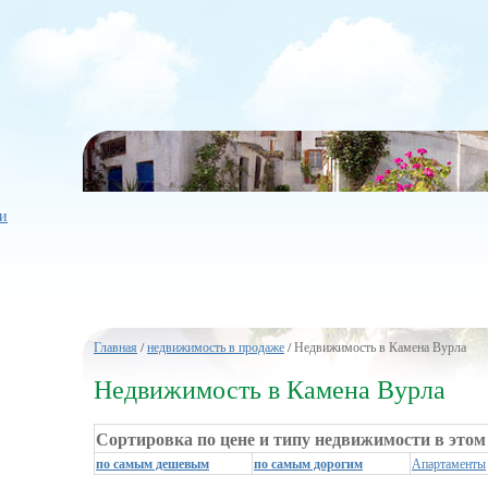
и
Главная
/
недвижимость в продаже
/ Недвижимость в Камена Вурла
Недвижимость в Камена Вурла
Сортировка по цене и типу недвижимости в этом
по самым дешевым
по самым дорогим
Апартаменты