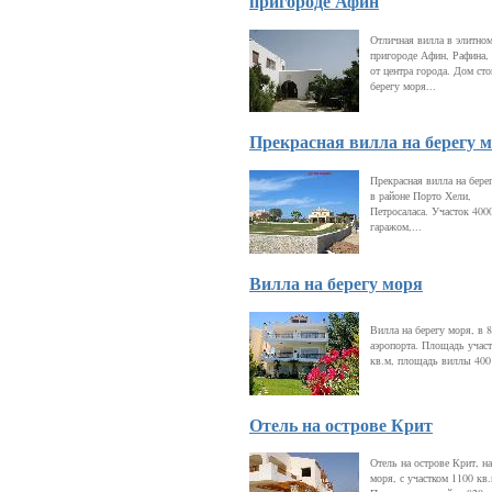
пригороде Афин
Отличная вилла в элитно
пригороде Афин, Рафина, 
от центра города. Дом сто
берегу моря...
Прекрасная вилла на берегу 
Прекрасная вилла на бере
в районе Порто Хели,
Петросаласа. Участок 4000
гаражом,...
Вилла на берегу моря
Вилла на берегу моря, в 8
аэропорта. Площадь участ
кв.м, площадь виллы 400
Отель на острове Крит
Отель на острове Крит, на
моря, с участком 1100 кв.