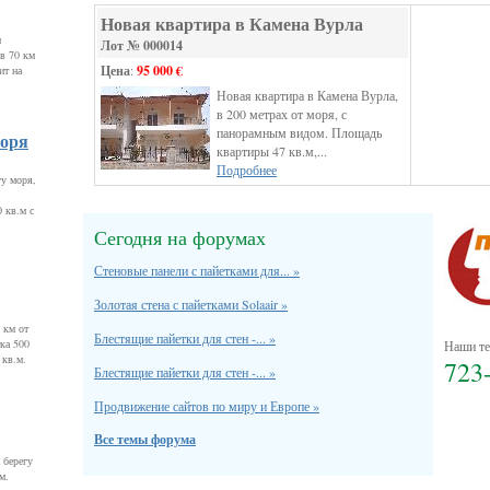
Новая квартира в Камена Вурла
м
Лот № 000014
в 70 км
Цена
:
95 000 €
ит на
Новая квартира в Камена Вурла,
в 200 метрах от моря, с
панорамным видом. Площадь
моря
квартиры 47 кв.м,...
Подробнее
гу моря,
 кв.м с
Сегодня на форумах
Стеновые панели с пайетками для... »
Золотая стена с пайетками Solaair »
 км от
Блестящие пайетки для стен -... »
ка 500
Наши те
 кв.м.
723
Блестящие пайетки для стен -... »
Продвижение сайтов по миру и Европе »
Все темы форума
 берегу
м.