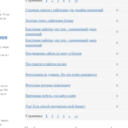
Страницы
:
1
2
3
4
»
→
Стеновые панели с пайетками для дизайна помещений
0
м
в 70 км
ит на
Золотая стена с пайетками Solaair
0
Блестящие пайетки для стен - современный декор
0
помещений
моря
Блестящие пайетки для стен - современный декор
0
помещений
гу моря,
Продвижение сайтов по миру и Европе
0
 кв.м с
Про панели и пайетки на них
0
Фотозонами не удивить. Но эти точно понравятся
0
Фотозоны которые привлекают
0
 км от
ка 500
 кв.м.
Винтажная мебель для кафе и кофе
0
Ура! Есть способ продвигать свой бизнес!
0
Страницы
:
1
2
3
4
»
→
 берегу
м.