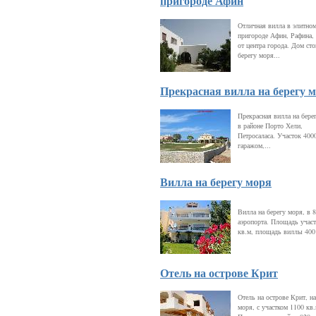
пригороде Афин
Отличная вилла в элитно
пригороде Афин, Рафина, 
от центра города. Дом сто
берегу моря...
Прекрасная вилла на берегу 
Прекрасная вилла на бере
в районе Порто Хели,
Петросаласа. Участок 4000
гаражом,...
Вилла на берегу моря
Вилла на берегу моря, в 8
аэропорта. Площадь участ
кв.м, площадь виллы 400
Отель на острове Крит
Отель на острове Крит, на
моря, с участком 1100 кв.