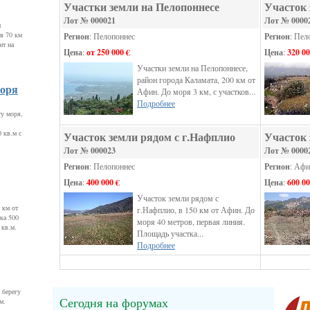
Участки земли на Пелопоннесе
Участок 
Лот № 000021
Лот № 0000
м
в 70 км
Регион
: Пелопоннес
Регион
: Пел
ит на
Цена
:
от 250 000 €
Цена
:
320 00
Участки земли на Пелопоннесе,
район города Каламата, 200 км от
моря
Афин. До моря 3 км, с участков...
Подробнее
гу моря,
 кв.м с
Участок земли рядом с г.Нафплио
Участок 
Лот № 000023
Лот № 0000
Регион
: Пелопоннес
Регион
: Аф
Цена
:
400 000 €
Цена
:
600 00
Участок земли рядом с
 км от
г.Нафплио, в 150 км от Афин. До
ка 500
моря 40 метров, первая линия.
 кв.м.
Площадь участка...
Подробнее
 берегу
Сегодня на форумах
м.