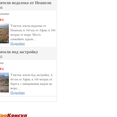
земли недалеко от Неаполи
24
опоннес
0 €
Участок земли недалеко от
Неаполи, в 340 км от Афин, в 300
метрах от моря. Место
спокойное, вдали...
Подробнее
земли под застройку
22
ины
0 €
Участок земли под застройку, в
60 км от Афин, в 100 метрах от
берега, с панорамным видом на
море....
Подробнее