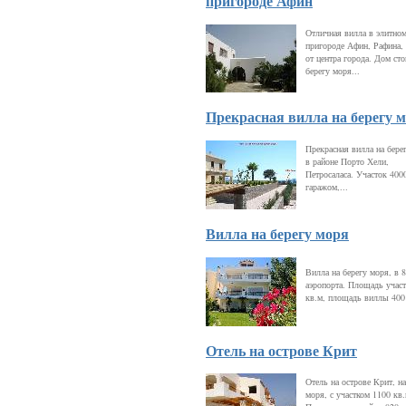
пригороде Афин
Отличная вилла в элитно
пригороде Афин, Рафина, 
от центра города. Дом сто
берегу моря...
Прекрасная вилла на берегу 
Прекрасная вилла на бере
в районе Порто Хели,
Петросаласа. Участок 4000
гаражом,...
Вилла на берегу моря
Вилла на берегу моря, в 8
аэропорта. Площадь участ
кв.м, площадь виллы 400
Отель на острове Крит
Отель на острове Крит, на
моря, с участком 1100 кв.