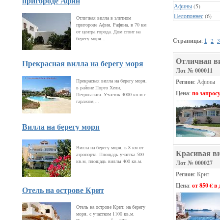
пригороде Афин
Афины
(5)
Пелопоннес
(6)
Отличная вилла в элитном
пригороде Афин, Рафина, в 70 км
от центра города. Дом стоит на
берегу моря...
Страницы
:
1
2
3
Отличная в
Прекрасная вилла на берегу моря
Лот № 000011
Прекрасная вилла на берегу моря,
Регион
: Афины
в районе Порто Хели,
Цена
:
по запрос
Петросаласа. Участок 4000 кв.м с
гаражом,...
Вилла на берегу моря
Вилла на берегу моря, в 8 км от
Красивая ви
аэропорта. Площадь участка 500
кв.м, площадь виллы 400 кв.м.
Лот № 000027
Регион
: Крит
Цена
:
от 850 € в
Отель на острове Крит
Отель на острове Крит, на берегу
моря, с участком 1100 кв.м.