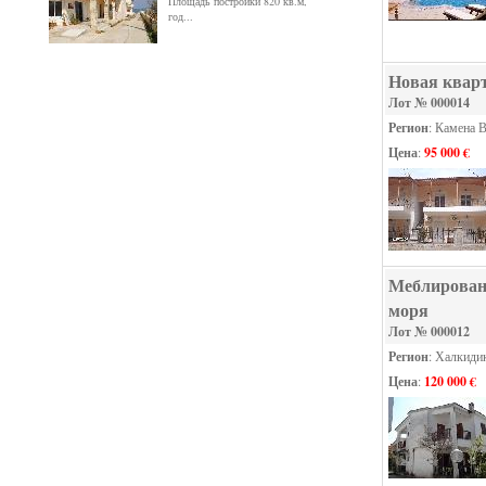
Площадь постройки 820 кв.м,
год...
Новая квар
Лот № 000014
Регион
: Камена 
Цена
:
95 000 €
Меблированн
моря
Лот № 000012
Регион
: Халкиди
Цена
:
120 000 €